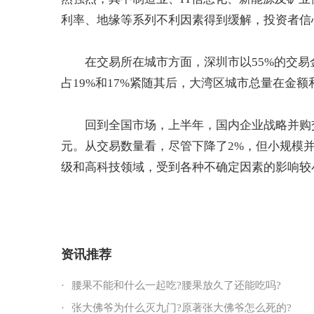
利率、地缘等系列不利因素得到缓解，
投资
者信
在交易所在城市方面，深圳市以55%的交易
占19%和17%紧随其后，大湾区城市总量在金额
回到全国市场，上半年，国内企业战略并购交
元。从交易数量看，尽管下降了2%，但小规模
级和高科技领域，受到各种不确定因素的影响较小
关键词：
普华永道
上半年中国
国内并购
交易数量
保持历史高位
资讯推荐
·
腰果不能和什么一起吃?腰果放久了还能吃吗?
·
张大佛爷为什么灭九门?原著张大佛爷怎么死的?