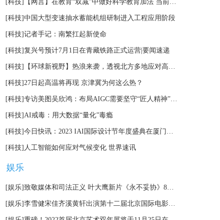
[科技]
【网言】在教育“双减”中做好科学教育加法 当前资讯
[科技]
中国大型变速抽水蓄能机组研制进入工程应用阶段
[科技]
记者手记：南繁扛起新使命
[科技]
复兴号预计7月1日在青藏铁路正式运营|要闻速递
[科技]
【环球新视野】热浪来袭，透视北方多地应对高温天气举措
[科技]
27日起高温将再现 京津冀为何这么热？
[科技]
专访美图吴欣鸿：布局AIGC需要坚守“匠人精神” 世界焦点
[科技]
AI戒毒：用大数据“量化”毒瘾
[科技]
今日快讯：2023 IAI国际设计节年度盛典在厦门举办
[科技]
人工智能如何应对气候变化 世界速讯
娱乐
[娱乐]
致敬媒体和司法正义 叶大鹰新片《永不妥协》8月12日上映
[娱乐]
李雪健宋佳齐溪黄轩出演第十二届北京国际电影节主宣片
[娱乐]
重磅！2022首届北京艺术双年展将于11月25日在北京举办