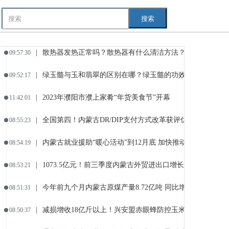
搜索
|
散热器发热正常吗？散热器有什么清洁方法？
09:57:30
|
绿玉髓与玉和翡翠的区别在哪？绿玉髓的功效与作用
09:52:17
|
2023年濮阳市濮上家肴“年货美食节”开幕
11:42:01
|
全国第四！内蒙古DR/DIP支付方式改革获评优秀
08:55:23
|
内蒙古就业援助“暖心活动”到12月底 加快推动补贴类政策
08:54:19
|
1073.5亿元！前三季度内蒙古外贸进出口增长20.3%
08:53:21
|
今年前九个月内蒙古原煤产量8.72亿吨 同比增长15.6%
08:51:31
|
减损增收18亿斤以上！兴安盟赤眼蜂防控玉米螟绿色生物
08:50:37