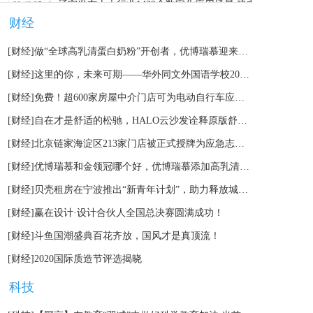
|
辽宁发布十大行业1439个数字化应用场景 建立场景资源数
08:49:25
财经
|
辽宁省公路桥梁通行安全非现场执法系统开始全面推广
08:47:52
[财经]
做“全球高乳清蛋白奶粉”开创者，优博瑞慕迎来全新战略定位
[财经]
这里的你，未来可期——华外同文外国语学校2023届毕业典礼隆重举行
[财经]
免费！超600家房屋中介门店可为电动自行车应急充电
[财经]
自在才是舒适的松驰，HALO云沙发诠释原版舒适体验
[财经]
北京链家海淀区213家门店被正式授牌为应急志愿服务站
[财经]
优博瑞慕和金领冠哪个好，优博瑞慕添加高乳清蛋白营养更高
[财经]
贝壳租房在宁波推出“新青年计划”，助力释放城市引力
[财经]
赢在设计·设计合伙人全国总决赛圆满成功！
[财经]
斗鱼国潮盛典百花齐放，国风才是真顶流！
[财经]
2020国际质造节评选揭晓
科技