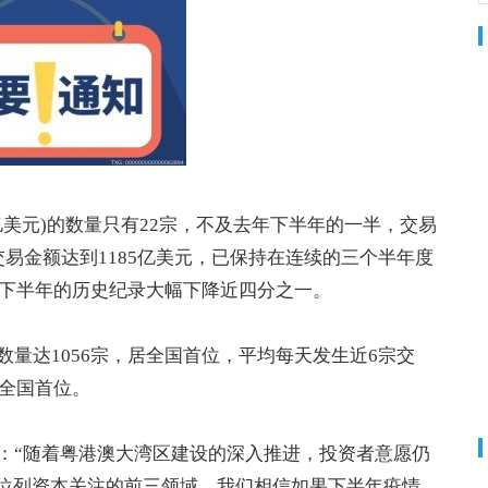
亿美元)的数量只有22宗，不及去年下半年的一半，交易
交易金额达到1185亿美元，已保持在连续的三个半年度
年下半年的历史纪录大幅下降
近
四分之一。
量达1056宗，居全国首位，
平
均每天发生
近
6宗交
居全国首位。
：“随着粤港澳大湾区建设的深入推进，
投资
者意愿仍
业位列资本关注的前三领域。我们相信如果下半年
疫情
、